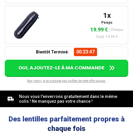
1x
Peeps
19.99 €
Chaque
Total: 19.99 €
00:23:46
Bientôt Terminé:
OUI, AJOUTEZ-LE À MA COMMANDE
Non, merci, je ne souhaite pas profiter de cette offre unique.
Nous vous l'enverrons gratuitement dans le même
colis ! Ne manquez pas votre chance !
Des lentilles parfaitement propres à
chaque fois