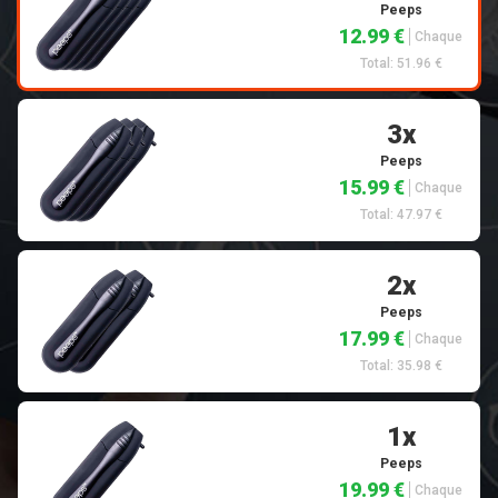
Peeps
12.99 €
Chaque
Total: 51.96 €
3x
Peeps
15.99 €
Chaque
Total: 47.97 €
2x
Peeps
17.99 €
Chaque
Total: 35.98 €
1x
Peeps
19.99 €
Chaque