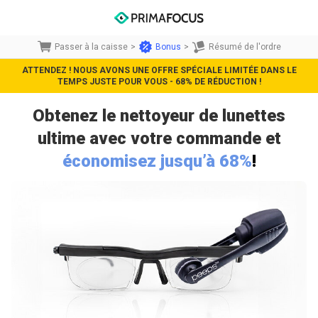
Passer à la caisse
>
Bonus
>
Résumé de l'ordre
ATTENDEZ ! NOUS AVONS UNE OFFRE SPÉCIALE LIMITÉE DANS LE
TEMPS JUSTE POUR VOUS - 68% DE RÉDUCTION !
Obtenez le nettoyeur de lunettes
ultime avec votre commande
et
économisez jusqu’à 68%
!