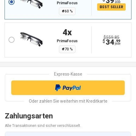
39
jede
PrimaFocus
BEST SELLER
60
%
4
X
$559.85
34
$
.99
PrimaFocus
jede
70
%
Zahlungsarten
Alle Transaktionen sind sicher verschlüsselt.