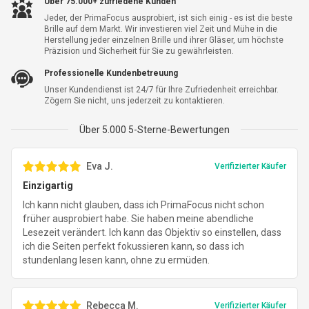
Über 75.000+ zufriedene Kunden
Einsparungen insgesamt
-
$279.03
Jeder, der PrimaFocus ausprobiert, ist sich einig - es ist die beste
Brille auf dem Markt. Wir investieren viel Zeit und Mühe in die
Herstellung jeder einzelnen Brille und ihrer Gläser, um höchste
Gesamt
$130.92
Präzision und Sicherheit für Sie zu gewährleisten.
Professionelle Kundenbetreuung
Unser Kundendienst ist 24/7 für Ihre Zufriedenheit erreichbar.
Zögern Sie nicht, uns jederzeit zu kontaktieren.
Über 5.000 5-Sterne-Bewertungen
Eva J.
Verifizierter Käufer
Einzigartig
Ich kann nicht glauben, dass ich PrimaFocus nicht schon
früher ausprobiert habe. Sie haben meine abendliche
Lesezeit verändert. Ich kann das Objektiv so einstellen, dass
ich die Seiten perfekt fokussieren kann, so dass ich
stundenlang lesen kann, ohne zu ermüden.
Rebecca M.
Verifizierter Käufer