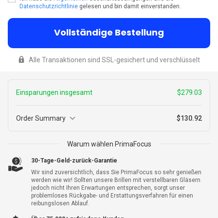
Datenschutzrichtlinie
gelesen und bin damit einverstanden.
Vollständige Bestellung
Alle Transaktionen sind SSL-gesichert und verschlüsselt
Einsparungen insgesamt
$279.03
Order Summary
$130.92
3
Warum wählen PrimaFocus
$399.00
PrimaFocus
$119.97
30-Tage-Geld-zurück-Garantie
Wir sind zuversichtlich, dass Sie PrimaFocus so sehr genießen
werden wie wir! Sollten unsere Brillen mit verstellbaren Gläsern
jedoch nicht Ihren Erwartungen entsprechen, sorgt unser
Zwischensumme
$119.97
problemloses Rückgabe- und Erstattungsverfahren für einen
reibungslosen Ablauf.
Versand
$10.95