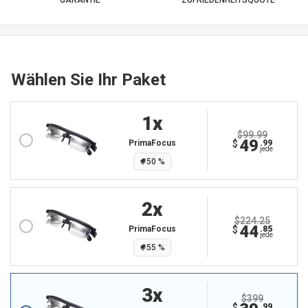
Wählen Sie Ihr Paket
1
X
$99.99
49
$
.99
PrimaFocus
jede
50
%
2
X
$224.25
44
$
.85
PrimaFocus
jede
55
%
3
X
$399
$
.99