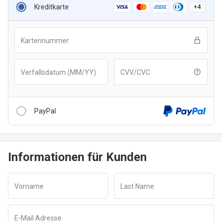
Kreditkarte
+
4
Kartennummer
Verfallsdatum (MM/YY)
CVV/CVC
PayPal
Informationen für Kunden
Nachdem Sie auf die Schaltfläche “Mit PayPal auschecken”
geklickt haben, werden Sie zu einem sicheren
Vorname
Last Name
Zahlungsfenster weitergeleitet, um Ihre Transaktion
abzuschließen.
E-Mail Adresse